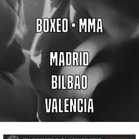
BOXEO
•
MMA
MADRID
BILBAO
VALENCIA