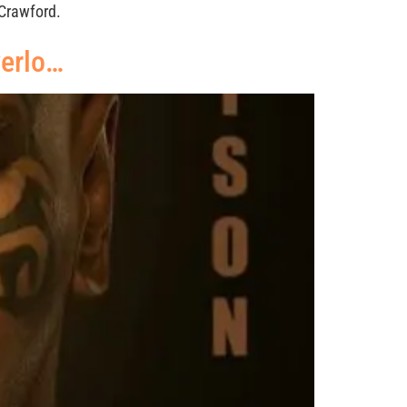
 Crawford.
verlo…