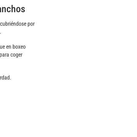
ganchos
scubriéndose por
.
que en boxeo
 para coger
erdad.