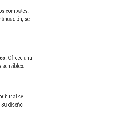
los combates.
ntinuación, se
xeo
. Ofrece una
s sensibles.
or bucal se
 Su diseño