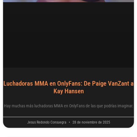
Luchadoras MMA en OnlyFans: De Paige VanZant a
Kay Hansen
Hay muchas más luchadoras MMA en OnlyFans de las que podrías imaginar.
Jesus Redondo Consuegra
28 de noviembre de 2025