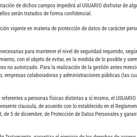
mentación de dichos campos impedirá al USUARIO disfrutar de alg
ellos serán tratados de forma confidencial.
ión vigente en materia de protección de datos de carácter perso
ecesarias para mantener el nivel de seguridad requerido, según
miento, con el objeto de evitar, en la medida de lo posible y sie
ceso no autorizado. Para la realización de la gestión antes men
to, empresas colaboradoras y administraciones públicas (las c
, referentes a personas físicas distintas a sí mismo, el USUARIO
a presente clausula, de acuerdo con lo establecido en el Reglame
8, de 5 de diciembre, de Protección de Datos Personales y garant
 Tratamiento, garantiza el ejercicio de los derechos de acceso, 