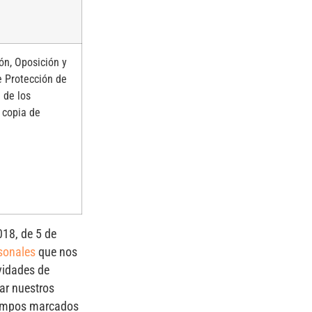
ón, Oposición y
e Protección de
 de los
 copia de
018, de 5 de
sonales
que nos
ividades de
tar nuestros
 campos marcados