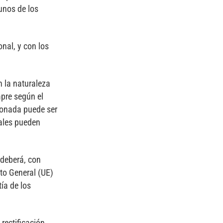
unos de los
nal, y con los
 la naturaleza
mpre según el
cionada puede ser
uales pueden
 deberá, con
nto General (UE)
ía de los
rectificación,