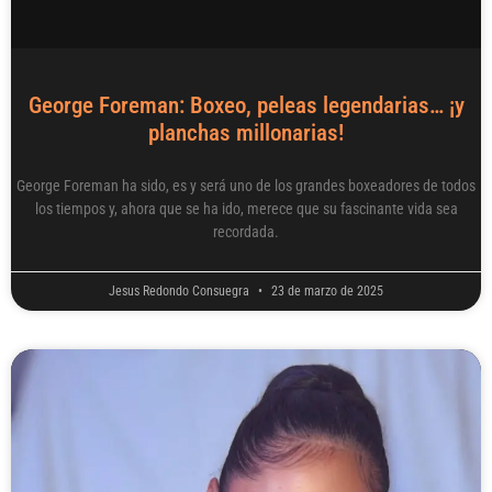
George Foreman: Boxeo, peleas legendarias… ¡y
planchas millonarias!
George Foreman ha sido, es y será uno de los grandes boxeadores de todos
los tiempos y, ahora que se ha ido, merece que su fascinante vida sea
recordada.
Jesus Redondo Consuegra
23 de marzo de 2025