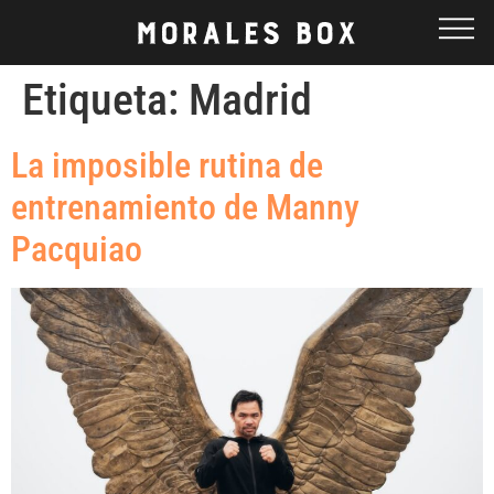
Etiqueta:
Madrid
La imposible rutina de
entrenamiento de Manny
Pacquiao