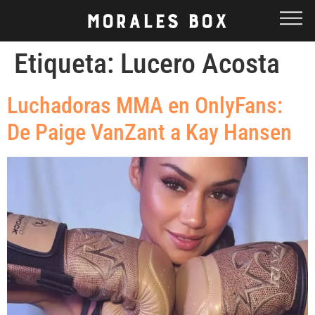
Etiqueta:
Lucero Acosta
Luchadoras MMA en OnlyFans:
De Paige VanZant a Kay Hansen