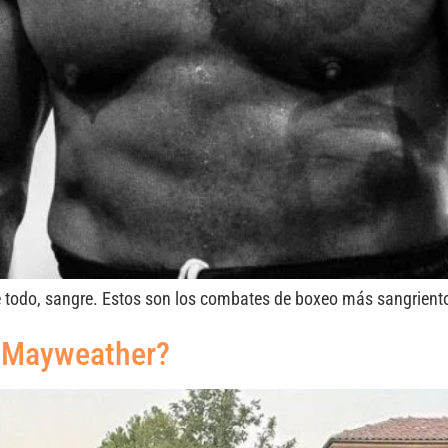
re todo, sangre. Estos son los combates de boxeo más sangrient
d Mayweather?