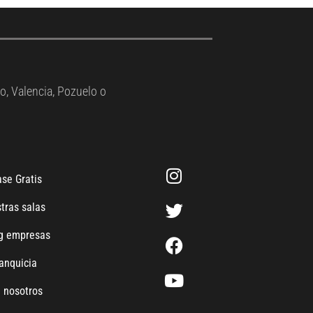
o, Valencia, Pozuelo o
se Gratis
tras salas
ng empresas
anquicia
 nosotros