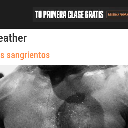
eather
s sangrientos